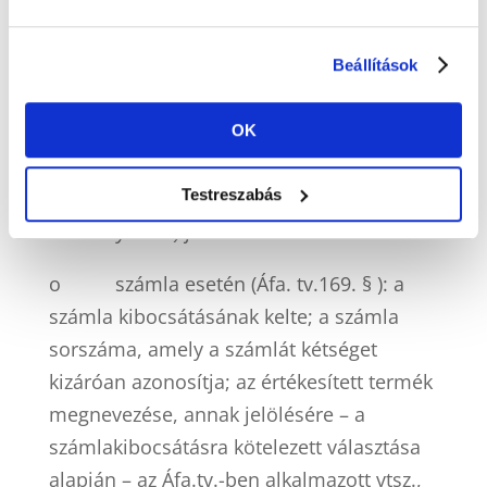
megnevezése, amelyet a módosítás érint,
valamint a módosítás természete, illetőleg
Beállítások
annak számszerű hatása.
Nem adóalany természetes személy
OK
(magánszemély) érintett esetén a Nemzeti
Testreszabás
Adó- és Vámhivatal (1054 Budapest,
Széchenyi u. 2.) felé továbbításra kerül:
o
számla esetén (Áfa. tv.169. § ): a
számla kibocsátásának kelte; a számla
sorszáma, amely a számlát kétséget
kizáróan azonosítja; az értékesített termék
megnevezése, annak jelölésére – a
számlakibocsátásra kötelezett választása
alapján – az Áfa.tv.-ben alkalmazott vtsz.,