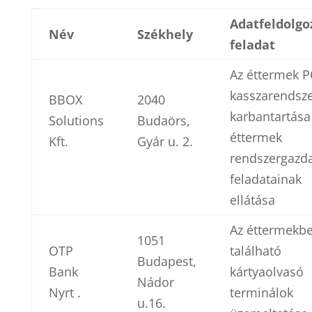
Adatfeldolgo
Név
Székhely
feladat
Az éttermek P
kasszarendsz
BBOX
2040
karbantartás
Solutions
Budaörs,
éttermek
Kft.
Gyár u. 2.
rendszergazda
feladatainak
ellátása
Az éttermekb
1051
OTP
található
Budapest,
Bank
kártyaolvasó
Nádor
Nyrt .
terminálok
u.16.