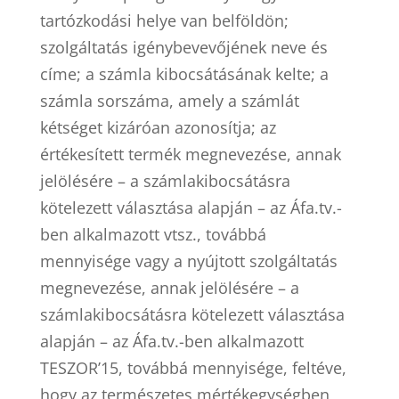
tartózkodási helye van belföldön;
szolgáltatás igénybevevőjének neve és
címe; a számla kibocsátásának kelte; a
számla sorszáma, amely a számlát
kétséget kizáróan azonosítja; az
értékesített termék megnevezése, annak
jelölésére – a számlakibocsátásra
kötelezett választása alapján – az Áfa.tv.-
ben alkalmazott vtsz., továbbá
mennyisége vagy a nyújtott szolgáltatás
megnevezése, annak jelölésére – a
számlakibocsátásra kötelezett választása
alapján – az Áfa.tv.-ben alkalmazott
TESZOR’15, továbbá mennyisége, feltéve,
hogy az természetes mértékegységben