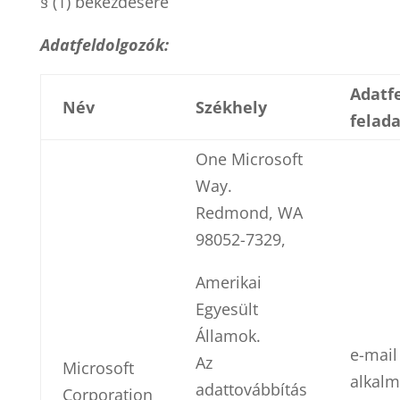
§ (1) bekezdésére
Adatfeldolgozók:
Adatf
Név
Székhely
felada
One Microsoft
Way.
Redmond, WA
98052-7329,
Amerikai
Egyesült
Államok.
e-mail
Az
Microsoft
alkal
adattovábbítás
Corporation