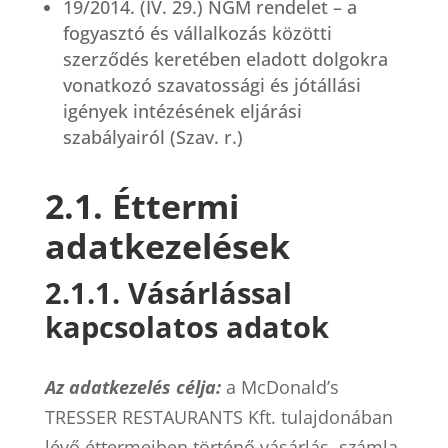
19/2014. (IV. 29.) NGM rendelet – a
fogyasztó és vállalkozás közötti
szerződés keretében eladott dolgokra
vonatkozó szavatossági és jótállási
igények intézésének eljárási
szabályairól (Szav. r.)
2.1. Éttermi
adatkezelések
2.1.1. Vásárlással
kapcsolatos adatok
Az adatkezelés célja:
a McDonald’s
TRESSER RESTAURANTS Kft. tulajdonában
lévő éttermeiben történő vásárlás, számla