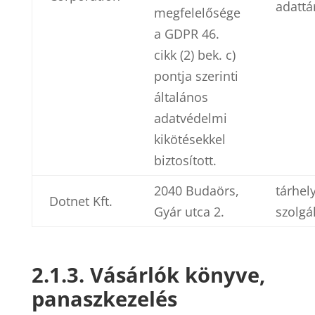
adattá
megfelelősége
a GDPR 46.
cikk (2) bek. c)
pontja szerinti
általános
adatvédelmi
kikötésekkel
biztosított.
2040 Budaörs,
tárhel
Dotnet Kft.
Gyár utca 2.
szolgá
2.1.3. Vásárlók könyve,
panaszkezelés