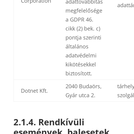
Corporation
adattovábbítás
adattá
megfelelősége
a GDPR 46.
cikk (2) bek. c)
pontja szerinti
általános
adatvédelmi
kikötésekkel
biztosított.
2040 Budaörs,
tárhel
Dotnet Kft.
Gyár utca 2.
szolgá
2.1.4. Rendkívüli
események, balesetek