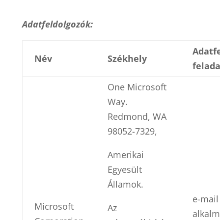
Adatfeldolgozók:
Adatf
Név
Székhely
felada
One Microsoft
Way.
Redmond, WA
98052-7329,
Amerikai
Egyesült
Államok.
e-mail
Microsoft
Az
alkal