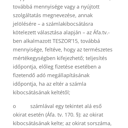
továbbá mennyisége vagy a nyújtott
szolgáltatás megnevezése, annak
jelölésére – a számlakibocsátásra
kötelezett választása alapján – az Áfa.tv.-
ben alkalmazott TESZOR’15, továbbá
mennyisége, feltéve, hogy az természetes
mértékegységben kifejezhető; teljesítés
időpontja, előleg fizetése esetében a
fizetendő adó megállapításának
időpontja, ha az eltér a számla
kibocsátásának keltétől;
o
számlával egy tekintet alá eső
okirat esetén (Áfa. tv. 170. §): az okirat
kibocsátásának kelte; az okirat sorszáma,