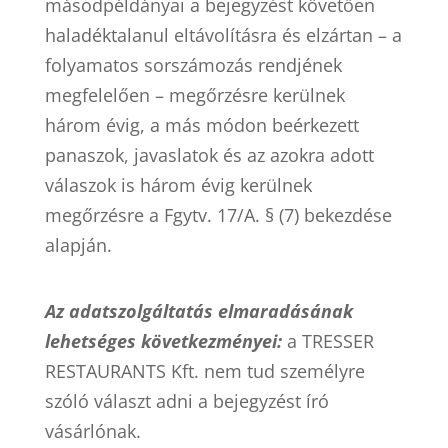
másodpéldányai a bejegyzést követően
haladéktalanul eltávolításra és elzártan – a
folyamatos sorszámozás rendjének
megfelelően – megőrzésre kerülnek
három évig, a más módon beérkezett
panaszok, javaslatok és az azokra adott
válaszok is három évig kerülnek
megőrzésre a Fgytv. 17/A. § (7) bekezdése
alapján.
Az adatszolgáltatás elmaradásának
lehetséges következményei:
a TRESSER
RESTAURANTS Kft. nem tud személyre
szóló választ adni a bejegyzést író
vásárlónak.