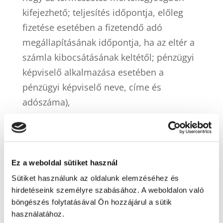
kifejezhető; teljesítés időpontja, előleg
fizetése esetében a fizetendő adó
megállapításának időpontja, ha az eltér a
számla kibocsátásának keltétől; pénzügyi
képviselő alkalmazása esetében a
pénzügyi képviselő neve, címe és
adószáma),
o
számlával egy tekintet alá eső
okirat (Áfa. tv. 170. §) esetén: az okirat
kibocsátásának kelte; az okirat sorszáma,
Ez a weboldal sütiket használ
amely az okiratot kétséget kizáróan
Sütiket használunk az oldalunk elemzéséhez és
azonosítja; hivatkozás arra a számlára,
hirdetéseink személyre szabásához. A weboldalon való
amelynek adattartalmát az okirat
böngészés folytatásával Ön hozzájárul a sütik
módosítja; a számla adatának
használatához.