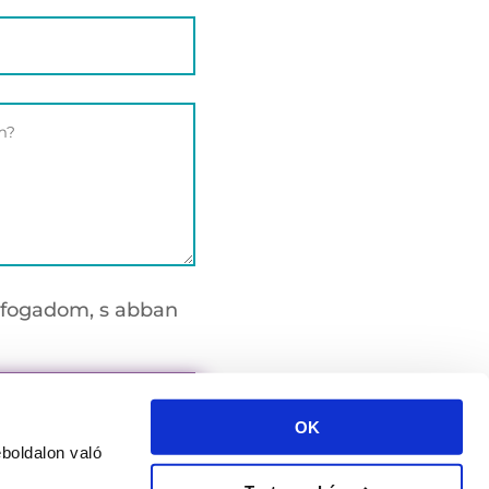
lfogadom, s abban
KEZÉS ELKÜLDÉSE
OK
boldalon való