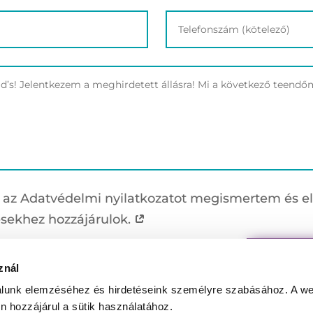
y az Adatvédelmi nyilatkozatot megismertem és e
ésekhez hozzájárulok.
JELENT
znál
alunk elemzéséhez és hirdetéseink személyre szabásához. A we
n hozzájárul a sütik használatához.