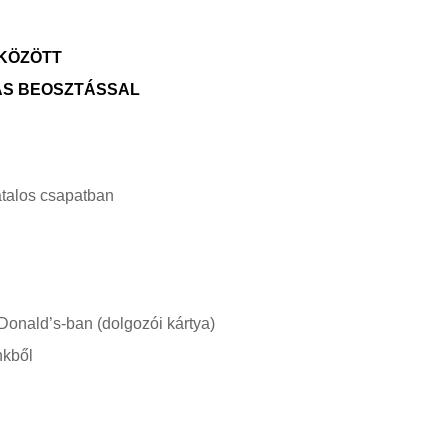
 KÖZÖTT
MAS BEOSZTÁSSAL
iatalos csapatban
nald’s-ban (dolgozói kártya)
nkből