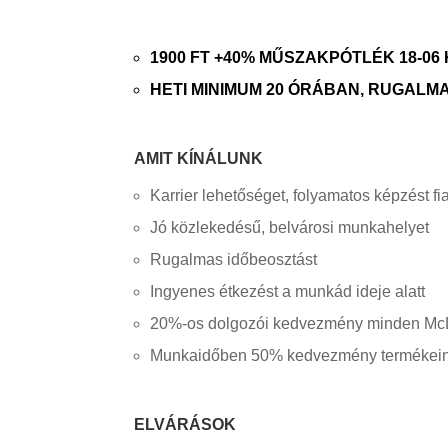
1900 FT +40% MŰSZAKPÓTLÉK 18-06
HETI MINIMUM 20 ÓRÁBAN, RUGAL
AMIT KÍNÁLUNK
Karrier lehetőséget, folyamatos képzést f
Jó közlekedésű, belvárosi munkahelyet
Rugalmas időbeosztást
Ingyenes étkezést a munkád ideje alatt
20%-os dolgozói kedvezmény minden McDo
Munkaidőben 50% kedvezmény termékei
ELVÁRÁSOK